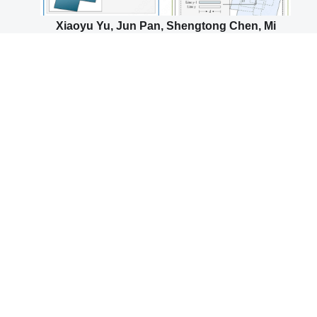
Xiaoyu Yu, Jun Pan, Shengtong Chen, Mi
Wang. A flexible multi-temporal orthoimage
mosaicking method based on dynamic
variable patches[J]. Information Fusion, 2024,
108: 102350.
Zhongli Fan, Yingdong Pi, Mi Wang, Yifei Kang,
Kai Tan. GLS–MIFT: A modality invariant
feature transform with global-to-local
searching[J]. Information Fusion, 2024, 105: