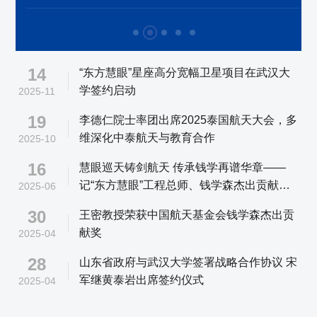
14
“东方慧眼”星座高分宽幅卫星项目在武汉大
学签约启动
2025-11
19
李德仁院士率团出席2025泰国航天大会，多
维深化中泰航天与教育合作
2025-10
16
慧眼巡天铸剑航天 传承钱学再谱华章——
记“东方慧眼”工程总师、钱学森杰出贡献奖
2025-06
获得者、东方航天港研究院常务副院长王密
30
王密教授荣获中国航天基金会钱学森杰出贡
献奖
2025-04
28
山东省政府与武汉大学签署战略合作协议 宋
军继黄泰岩出席签约仪式
2025-04