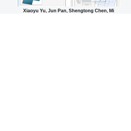
Xiaoyu Yu, Jun Pan, Shengtong Chen, Mi
Wang. A flexible multi-temporal orthoimage
mosaicking method based on dynamic
variable patches[J]. Information Fusion, 2024,
108: 102350.
Zhongli Fan, Yingdong Pi, Mi Wang, Yifei Kang,
Kai Tan. GLS–MIFT: A modality invariant
feature transform with global-to-local
searching[J]. Information Fusion, 2024, 105: