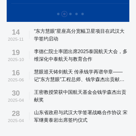
14
“东方慧眼”星座高分宽幅卫星项目在武汉大
学签约启动
2025-11
19
李德仁院士率团出席2025泰国航天大会，多
维深化中泰航天与教育合作
2025-10
16
慧眼巡天铸剑航天 传承钱学再谱华章——
记“东方慧眼”工程总师、钱学森杰出贡献奖
2025-06
获得者、东方航天港研究院常务副院长王密
30
王密教授荣获中国航天基金会钱学森杰出贡
献奖
2025-04
28
山东省政府与武汉大学签署战略合作协议 宋
军继黄泰岩出席签约仪式
2025-04