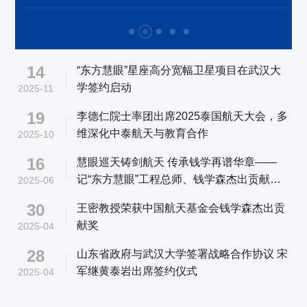
14
“东方慧眼”星座高分宽幅卫星项目在武汉大
学签约启动
2025-11
19
李德仁院士率团出席2025泰国航天大会，多
维深化中泰航天与教育合作
2025-10
16
慧眼巡天铸剑航天 传承钱学再谱华章——
记“东方慧眼”工程总师、钱学森杰出贡献奖
2025-06
获得者、东方航天港研究院常务副院长王密
30
王密教授荣获中国航天基金会钱学森杰出贡
献奖
2025-04
28
山东省政府与武汉大学签署战略合作协议 宋
军继黄泰岩出席签约仪式
2025-04