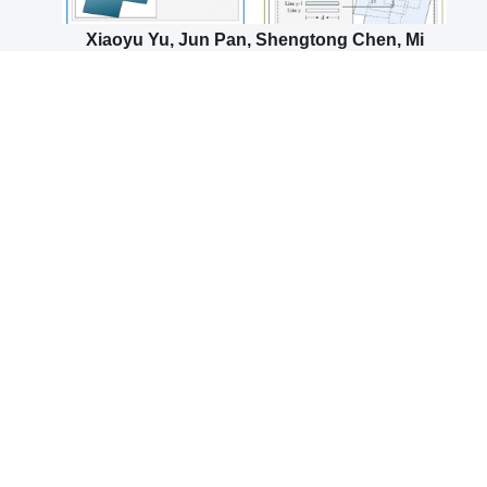
Xiaoyu Yu, Jun Pan, Shengtong Chen, Mi
Wang. A flexible multi-temporal orthoimage
mosaicking method based on dynamic
variable patches[J]. Information Fusion, 2024,
108: 102350.
Zhongli Fan, Yingdong Pi, Mi Wang, Yifei Kang,
Kai Tan. GLS–MIFT: A modality invariant
feature transform with global-to-local
searching[J]. Information Fusion, 2024, 105: