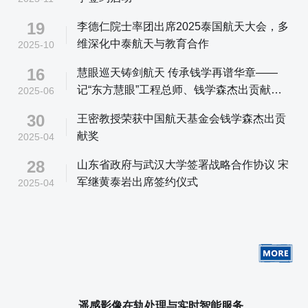
19
李德仁院士率团出席2025泰国航天大会，多
维深化中泰航天与教育合作
2025-10
16
慧眼巡天铸剑航天 传承钱学再谱华章——
记“东方慧眼”工程总师、钱学森杰出贡献奖
2025-06
获得者、东方航天港研究院常务副院长王密
30
王密教授荣获中国航天基金会钱学森杰出贡
献奖
2025-04
28
山东省政府与武汉大学签署战略合作协议 宋
军继黄泰岩出席签约仪式
2025-04
遥感影像在轨处理与实时智能服务