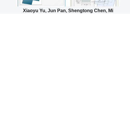
Xiaoyu Yu, Jun Pan, Shengtong Chen, Mi
Wang. A flexible multi-temporal orthoimage
mosaicking method based on dynamic
variable patches[J]. Information Fusion, 2024,
108: 102350.
Zhongli Fan, Yingdong Pi, Mi Wang, Yifei Kang,
Kai Tan. GLS–MIFT: A modality invariant
feature transform with global-to-local
searching[J]. Information Fusion, 2024, 105: