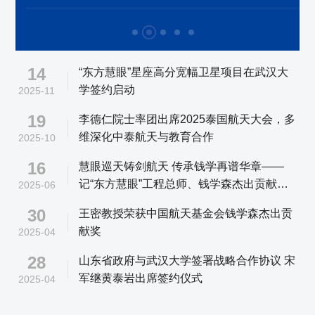
14
“东方慧眼”星座高分宽幅卫星项目在武汉大
学签约启动
2025-11
19
李德仁院士率团出席2025泰国航天大会，多
维深化中泰航天与教育合作
2025-10
16
慧眼巡天铸剑航天 传承钱学再谱华章——
记“东方慧眼”工程总师、钱学森杰出贡献奖
2025-06
获得者、东方航天港研究院常务副院长王密
30
王密教授荣获中国航天基金会钱学森杰出贡
献奖
2025-04
28
山东省政府与武汉大学签署战略合作协议 宋
军继黄泰岩出席签约仪式
2025-04