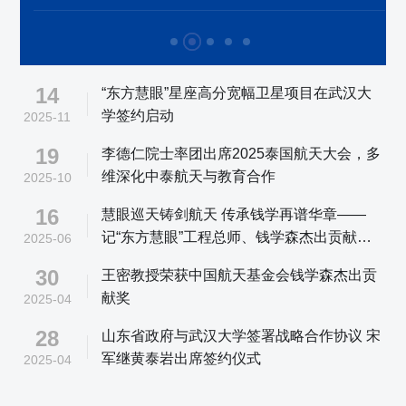
14
“东方慧眼”星座高分宽幅卫星项目在武汉大
学签约启动
2025-11
19
李德仁院士率团出席2025泰国航天大会，多
维深化中泰航天与教育合作
2025-10
16
慧眼巡天铸剑航天 传承钱学再谱华章——
记“东方慧眼”工程总师、钱学森杰出贡献奖
2025-06
获得者、东方航天港研究院常务副院长王密
30
王密教授荣获中国航天基金会钱学森杰出贡
献奖
2025-04
28
山东省政府与武汉大学签署战略合作协议 宋
军继黄泰岩出席签约仪式
2025-04