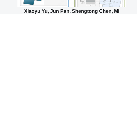
Xiaoyu Yu, Jun Pan, Shengtong Chen, Mi
Wang. A flexible multi-temporal orthoimage
mosaicking method based on dynamic
variable patches[J]. Information Fusion, 2024,
108: 102350.
Zhongli Fan, Yingdong Pi, Mi Wang, Yifei Kang,
Kai Tan. GLS–MIFT: A modality invariant
feature transform with global-to-local
searching[J]. Information Fusion, 2024, 105: